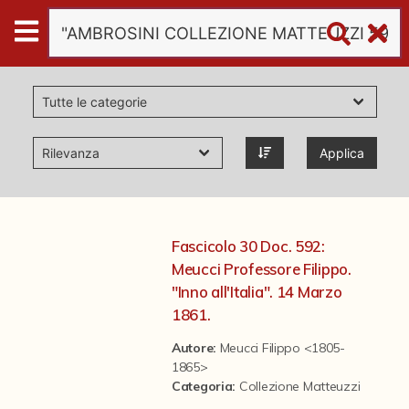
Digital
Humanities
Donazioni
Applica
Pubblicazioni
Collezioni
Fascicolo 30 Doc. 592:
Meucci Professore Filippo.
virtual tour
"Inno all'Italia". 14 Marzo
1861.
Il progetto Digital Humanities
Autore:
Meucci Filippo <1805-
1865>
Categoria
:
Collezione Matteuzzi