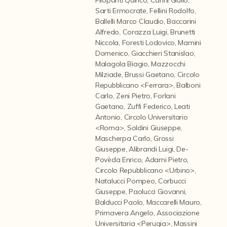
Contattaci
Sarti Ermocrate
,
Fellini Rodolfo
,
Ballelli Marco Claudio
,
Baccarini
Alfredo
,
Corazza Luigi
,
Brunetti
Niccola
,
Foresti Lodovico
,
Mamini
Domenico
,
Giacchieri Stanislao
,
Malagola Biagio
,
Mazzocchi
Milziade
,
Brussi Gaetano
,
Circolo
Repubblicano <Ferrara>
,
Balboni
Carlo
,
Zeni Pietro
,
Forlani
Gaetano
,
Zuffi Federico
,
Leati
Antonio
,
Circolo Universitario
<Roma>
,
Soldini Giuseppe
,
Mascherpa Carlo
,
Grossi
Giuseppe
,
Alibrandi Luigi
,
De-
Povèda Enrico
,
Adami Pietro
,
Circolo Repubblicano <Urbino>
,
Natalucci Pompeo
,
Corbucci
Giuseppe
,
Paolucci Giovanni
,
Balducci Paolo
,
Maccarelli Mauro
,
Primavera Angelo
,
Associazione
Universitaria <Perugia>
,
Massini