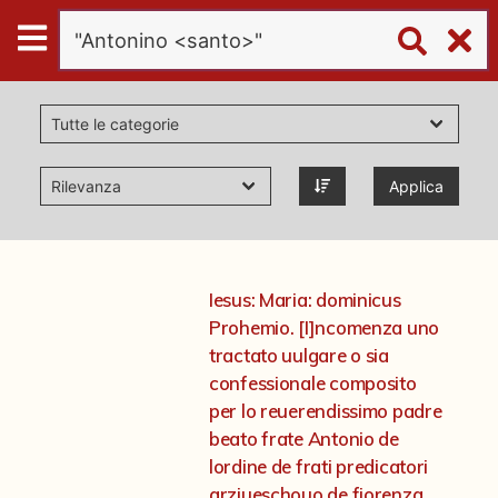
Digital
Humanities
Donazioni
Applica
Pubblicazioni
Collezioni
Iesus: Maria: dominicus
Prohemio. [I]ncomenza uno
virtual tour
tractato uulgare o sia
confessionale composito
per lo reuerendissimo padre
Il progetto Digital Humanities
beato frate Antonio de
lordine de frati predicatori
arziueschouo de fiorenza.