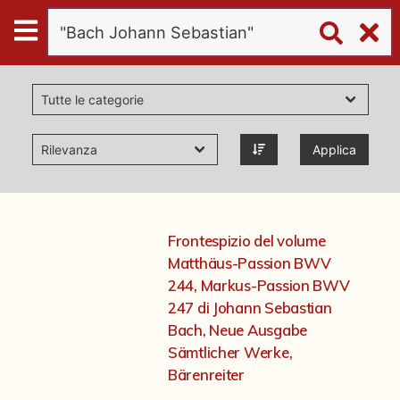
Digital
Humanities
Donazioni
Applica
Pubblicazioni
Collezioni
Frontespizio del volume
Matthäus-Passion BWV
virtual tour
244, Markus-Passion BWV
247 di Johann Sebastian
Bach, Neue Ausgabe
Il progetto Digital Humanities
Sämtlicher Werke,
Bärenreiter