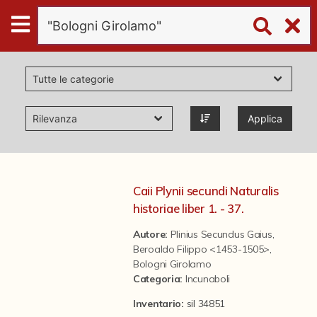
Digital
Humanities
Donazioni
Applica
Pubblicazioni
Collezioni
Caii Plynii secundi Naturalis
historiae liber 1. - 37.
virtual tour
Autore:
Plinius Secundus Gaius
,
Beroaldo Filippo <1453-1505>
,
Bologni Girolamo
Il progetto Digital Humanities
Categoria
:
Incunaboli
Inventario:
sil 34851