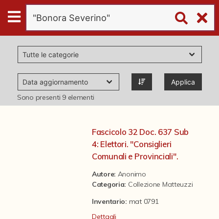
Digital
Humanities
Donazioni
Applica
Pubblicazioni
Sono presenti
9
elementi
Collezioni
Fascicolo 32 Doc. 637 Sub
4: Elettori. "Consiglieri
virtual tour
Comunali e Provinciali".
Autore:
Anonimo
Categoria
:
Collezione Matteuzzi
Il progetto Digital Humanities
Inventario:
mat 0791
Dettagli