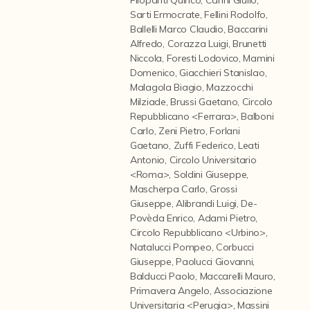
Contattaci
Sarti Ermocrate
,
Fellini Rodolfo
,
Ballelli Marco Claudio
,
Baccarini
Alfredo
,
Corazza Luigi
,
Brunetti
Niccola
,
Foresti Lodovico
,
Mamini
Domenico
,
Giacchieri Stanislao
,
Malagola Biagio
,
Mazzocchi
Milziade
,
Brussi Gaetano
,
Circolo
Repubblicano <Ferrara>
,
Balboni
Carlo
,
Zeni Pietro
,
Forlani
Gaetano
,
Zuffi Federico
,
Leati
Antonio
,
Circolo Universitario
<Roma>
,
Soldini Giuseppe
,
Mascherpa Carlo
,
Grossi
Giuseppe
,
Alibrandi Luigi
,
De-
Povèda Enrico
,
Adami Pietro
,
Circolo Repubblicano <Urbino>
,
Natalucci Pompeo
,
Corbucci
Giuseppe
,
Paolucci Giovanni
,
Balducci Paolo
,
Maccarelli Mauro
,
Primavera Angelo
,
Associazione
Universitaria <Perugia>
,
Massini