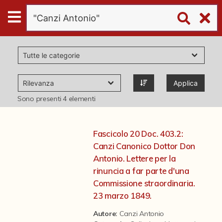
Digital
Humanities
Donazioni
Applica
Pubblicazioni
Sono presenti
4
elementi
Collezioni
Fascicolo 20 Doc. 403.2:
Canzi Canonico Dottor Don
virtual tour
Antonio. Lettere per la
rinuncia a far parte d'una
Commissione straordinaria.
Il progetto Digital Humanities
23 marzo 1849.
Autore:
Canzi Antonio