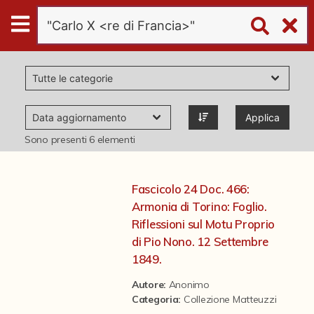
Digital
Humanities
Donazioni
Applica
Pubblicazioni
Sono presenti
6
elementi
Collezioni
Fascicolo 24 Doc. 466:
Armonia di Torino: Foglio.
virtual tour
Riflessioni sul Motu Proprio
di Pio Nono. 12 Settembre
1849.
Il progetto Digital Humanities
Autore:
Anonimo
Categoria
:
Collezione Matteuzzi