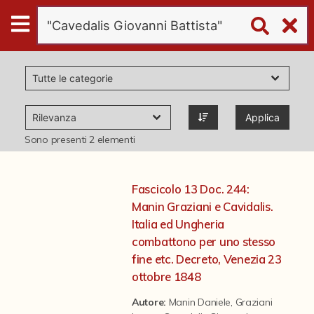
Digital
Humanities
Donazioni
Applica
Pubblicazioni
Sono presenti
2
elementi
Collezioni
Fascicolo 13 Doc. 244:
Manin Graziani e Cavidalis.
virtual tour
Italia ed Ungheria
combattono per uno stesso
fine etc. Decreto, Venezia 23
Il progetto Digital Humanities
ottobre 1848
Autore:
Manin Daniele
,
Graziani