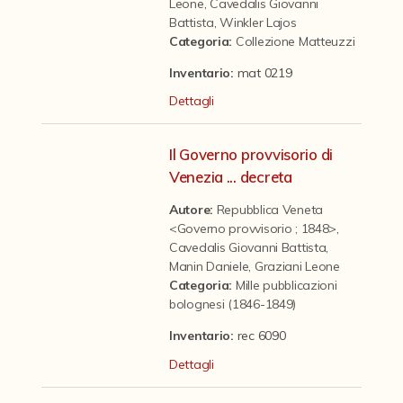
Contattaci
Leone
,
Cavedalis Giovanni
Battista
,
Winkler Lajos
Categoria
:
Collezione Matteuzzi
Inventario:
mat 0219
Dettagli
Il Governo provvisorio di
Venezia ... decreta
Autore:
Repubblica Veneta
<Governo provvisorio ; 1848>
,
Cavedalis Giovanni Battista
,
Manin Daniele
,
Graziani Leone
Categoria
:
Mille pubblicazioni
bolognesi (1846-1849)
Inventario:
rec 6090
Dettagli