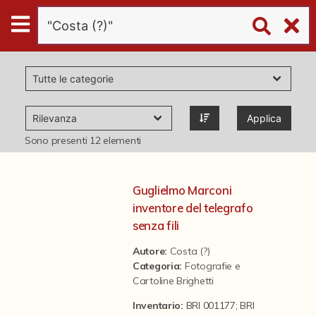
Digital
Humanities
Donazioni
Applica
Pubblicazioni
Sono presenti
12
elementi
Collezioni
Guglielmo Marconi
inventore del telegrafo
virtual tour
senza fili
Autore:
Costa (?)
Categoria
:
Fotografie e
Il progetto Digital Humanities
Cartoline Brighetti
Inventario:
BRI 001177; BRI