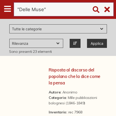
Digital
Humanities
Donazioni
Applica
Pubblicazioni
Sono presenti
23
elementi
Collezioni
Risposta al discorso del
popolano che la dice come
virtual tour
la pensa
Autore:
Anonimo
Categoria
:
Mille pubblicazioni
Il progetto Digital Humanities
bolognesi (1846-1849)
Inventario:
rec 7968