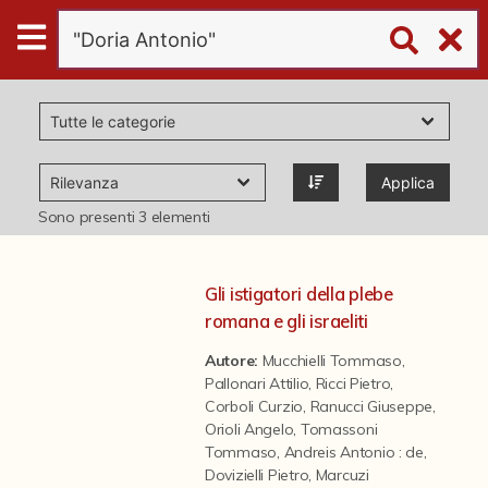
Digital
Humanities
Donazioni
Applica
Pubblicazioni
Sono presenti
3
elementi
Collezioni
Gli istigatori della plebe
romana e gli israeliti
virtual tour
Autore:
Mucchielli Tommaso
,
Pallonari Attilio
,
Ricci Pietro
,
Corboli Curzio
,
Ranucci Giuseppe
,
Il progetto Digital Humanities
Orioli Angelo
,
Tomassoni
Tommaso
,
Andreis Antonio : de
,
Dovizielli Pietro
,
Marcuzi