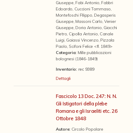
Contattaci
Giuseppe
,
Fabi Antonio
,
Fabbri
Edoardo
,
Cuccioni Tommaso
,
Montefoschi FIlippo
,
Degasperis
Giuseppe
,
Massoni Carlo
,
Venier
Giuseppe
,
Doria Antonio
,
Giacchi
Pietro
,
Cipolla Antonio
,
Canale
Luigi
,
Gaiassi Vincenzo
,
Pizzala
Paolo
,
Scifoni Felice <fl. 1849>
Categoria
:
Mille pubblicazioni
bolognesi (1846-1849)
Inventario:
rec 9389
Dettagli
Fascicolo 13 Doc. 247: N. N.
Gli Istigatori della plebe
Romana e gli Israeliti etc. 26
Ottobre 1848
Autore:
Circolo Popolare