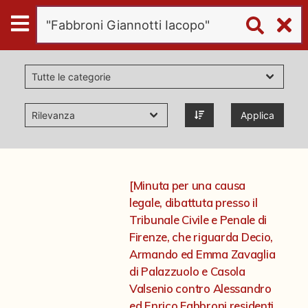
Digital
Humanities
Donazioni
Applica
Pubblicazioni
Collezioni
[Minuta per una causa
legale, dibattuta presso il
virtual tour
Tribunale Civile e Penale di
Firenze, che riguarda Decio,
Armando ed Emma Zavaglia
Il progetto Digital Humanities
di Palazzuolo e Casola
Valsenio contro Alessandro
ed Enrico Fabbroni residenti