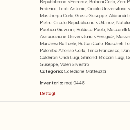
Repubblicano <Ferrara>
,
Balboni Carlo
,
Zeni P
Federico
,
Leati Antonio
,
Circolo Universitari
Mascherpa Carlo
,
Grossi Giuseppe
,
Alibrandi L
Pietro
,
Circolo Repubblicano <Urbino>
,
Natalu
Paolucci Giovanni
,
Balducci Paolo
,
Maccarelli 
Associazione Universitaria <Perugia>
,
Massin
Marchesi Raffaele
,
Rottari Carlo
,
Bruschelli 
Palomba Alfonso Carlo
,
Trinci Francesco
,
Dan
Calderoni Orioli Luigi
,
Ghirlandi Braccini Luigi
,
D
Giuseppe
,
Valeri Silvestro
Categoria
:
Collezione Matteuzzi
Inventario:
mat 0446
Dettagli