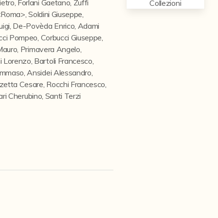
ietro
,
Forlani Gaetano
,
Zuffi
Collezioni
o <Roma>
,
Soldini Giuseppe
,
uigi
,
De-Povèda Enrico
,
Adami
cci Pompeo
,
Corbucci Giuseppe
,
Mauro
,
Primavera Angelo
,
i Lorenzo
,
Bartoli Francesco
,
Tommaso
,
Ansidei Alessandro
,
zetta Cesare
,
Rocchi Francesco
,
ari Cherubino
,
Santi Terzi