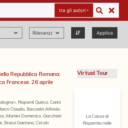
tra gli autori
Applica
Virtual Tour
 della Repubblica Romana:
ica Francese. 26 aprile
Bologna>
,
Filopanti Quirico
,
Carini
 Marco Claudio
,
Baccarini Alfredo
,
ico
,
Mamini Domenico
,
Giacchieri
La Cassa di
de
,
Brussi Gaetano
,
Circolo
Risparmio nelle