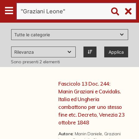
Digital
Humanities
Donazioni
Applica
Pubblicazioni
Sono presenti
2
elementi
Collezioni
Fascicolo 13 Doc. 244:
Manin Graziani e Cavidalis.
virtual tour
Italia ed Ungheria
combattono per uno stesso
fine etc. Decreto, Venezia 23
Il progetto Digital Humanities
ottobre 1848
Autore:
Manin Daniele
,
Graziani