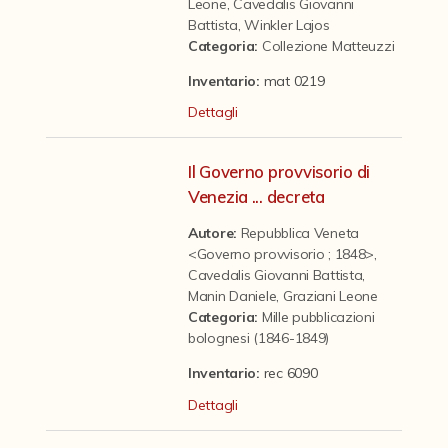
Contattaci
Leone
,
Cavedalis Giovanni
Battista
,
Winkler Lajos
Categoria
:
Collezione Matteuzzi
Inventario:
mat 0219
Dettagli
Il Governo provvisorio di
Venezia ... decreta
Autore:
Repubblica Veneta
<Governo provvisorio ; 1848>
,
Cavedalis Giovanni Battista
,
Manin Daniele
,
Graziani Leone
Categoria
:
Mille pubblicazioni
bolognesi (1846-1849)
Inventario:
rec 6090
Dettagli