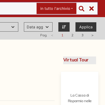
in tutto l'archivio
Applica
Pag.
<
1
2
3
>
Virtual Tour
La Cassa di
Risparmio nelle