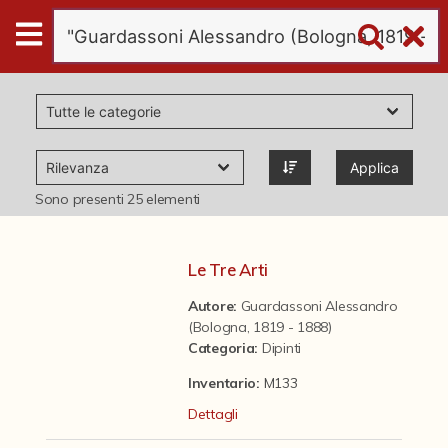
Digital
Humanities
Donazioni
Applica
Pubblicazioni
Sono presenti
25
elementi
Collezioni
Le Tre Arti
Autore:
Guardassoni Alessandro
virtual tour
(Bologna, 1819 - 1888)
Categoria
:
Dipinti
Il progetto Digital Humanities
Inventario:
M133
Dettagli