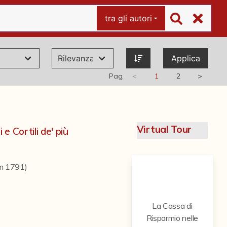
tra gli autori
Applica
Pag.
<
1
2
>
Virtual Tour
e Cortili de' più
em 1791)
La Cassa di
Risparmio nelle