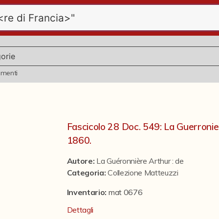
ementi
Fascicolo 28 Doc. 549: La Guerronier
1860.
Autore:
La Guéronnière Arthur : de
Categoria
:
Collezione Matteuzzi
Inventario:
mat 0676
Dettagli