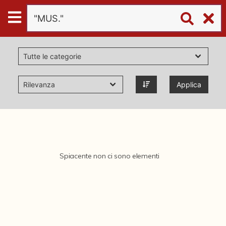
Digital
Humanities
Donazioni
Applica
Pubblicazioni
Collezioni
Spiacente non ci sono elementi
virtual tour
Il progetto Digital Humanities