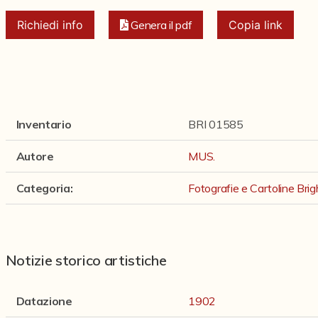
Richiedi info
Genera il pdf
Copia link
Inventario
BRI 01585
Autore
MUS.
Categoria
:
Fotografie e Cartoline Brig
Notizie storico artistiche
Datazione
1902