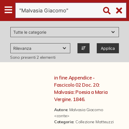
Digital
Humanities
Donazioni
Applica
Pubblicazioni
Sono presenti
2
elementi
Collezioni
in fine Appendice -
Fascicolo 02 Doc. 20:
virtual tour
Malvasia: Poesia a Maria
Vergine. 1846.
Il progetto Digital Humanities
Autore:
Malvasia Giacomo
<conte>
Categoria
:
Collezione Matteuzzi