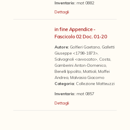
Contattaci
Inventario:
mat 0882
Dettagli
in fine Appendice -
Fascicolo 02 Doc. 01-20
Autore:
Golfieri Gaetano
,
Galletti
Giuseppe <1798-1873>
,
Salvagnoli <avvocato>
,
Costa
,
Gamberini Anton-Domenico
,
Benelli Ippolito
,
Mattioli
,
Maffei
Andrea
,
Malvasia Giacomo
Categoria
:
Collezione Matteuzzi
Inventario:
mat 0857
Dettagli