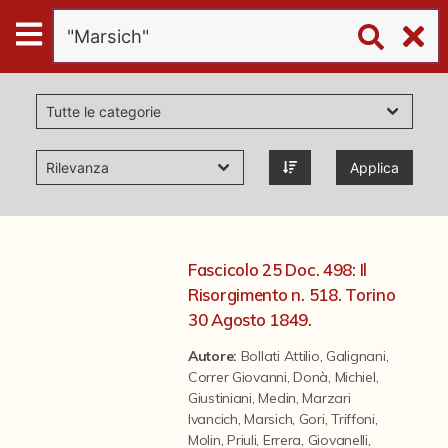
Digital
Humanities
Donazioni
Applica
Pubblicazioni
Collezioni
Fascicolo 25 Doc. 498: Il
Risorgimento n. 518. Torino
virtual tour
30 Agosto 1849.
Autore:
Bollati Attilio
,
Galignani
,
Correr Giovanni
,
Donà
,
Michiel
,
Il progetto Digital Humanities
Giustiniani
,
Medin
,
Marzari
Ivancich
,
Marsich
,
Gori
,
Triffoni
,
Molin
,
Priuli
,
Errera
,
Giovanelli
,