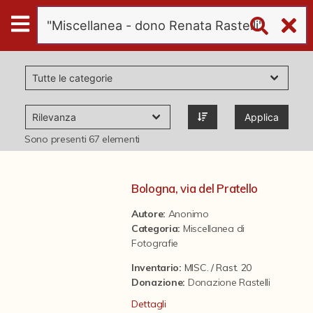
Digital
Humanities
Donazioni
Applica
Pubblicazioni
Sono presenti
67
elementi
Collezioni
Bologna, via del Pratello
Autore:
Anonimo
virtual tour
Categoria
:
Miscellanea di
Fotografie
Il progetto Digital Humanities
Inventario:
MISC. / Rast. 20
Donazione
:
Donazione Rastelli
Dettagli