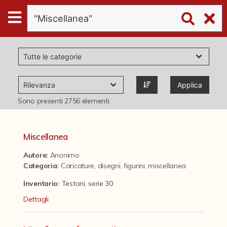
Digital
Humanities
Donazioni
Applica
Pubblicazioni
Sono presenti
2756
elementi
Collezioni
Miscellanea
Autore:
Anonimo
virtual tour
Categoria
:
Caricature, disegni, figurini, miscellanea
Inventario:
Testoni, serie 30
Il progetto Digital Humanities
Dettagli