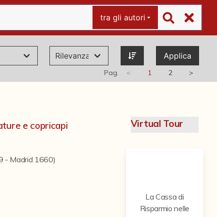
tra gli autori
Applica
Pag.
<
1
2
>
Virtual Tour
ture e copricapi
09 - Madrid 1660)
La Cassa di
Risparmio nelle