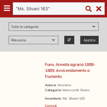
Digital
Humanities
Donazioni
Applica
Pubblicazioni
Collezioni
Funo. Annata agraria 1888-
1889. Avvicendamento a
virtual tour
frumento
Autore:
Anonimo
Categoria
:
Manoscritti Silvani
Il progetto Digital Humanities
Inventario:
Ms. Silvani 163
Dettagli