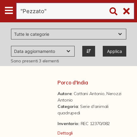
Digital
Humanities
Donazioni
Applica
Pubblicazioni
Sono presenti
3
elementi
Collezioni
Porco d'India
Autore:
Cattani Antonio
,
Nerozzi
virtual tour
Antonio
Categoria
:
Serie d'animali
quadrupedi
Il progetto Digital Humanities
Inventario:
REC 12370/082
Dettagli