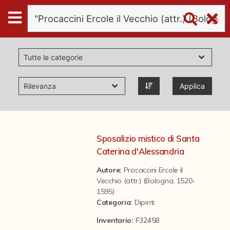
Digital
Humanities
Donazioni
Applica
Pubblicazioni
Collezioni
Sposalizio mistico di Santa
Caterina d'Alessandria
virtual tour
Autore:
Procaccini Ercole il
Vecchio (attr.) (Bologna, 1520-
1595)
Il progetto Digital Humanities
Categoria
:
Dipinti
Inventario:
F32458