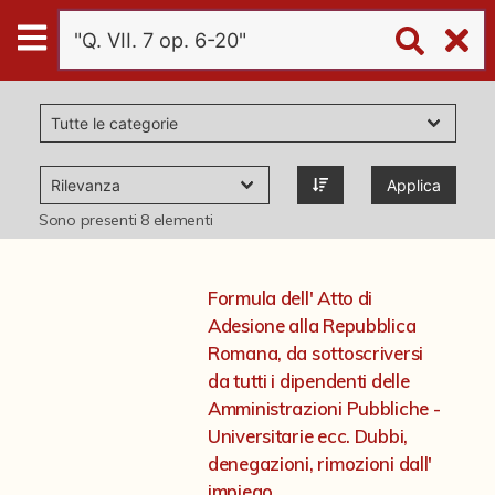
Digital
Humanities
Donazioni
Applica
Pubblicazioni
Sono presenti
8
elementi
Collezioni
Formula dell' Atto di
Adesione alla Repubblica
virtual tour
Romana, da sottoscriversi
da tutti i dipendenti delle
Amministrazioni Pubbliche -
Il progetto Digital Humanities
Universitarie ecc. Dubbi,
denegazioni, rimozioni dall'
impiego