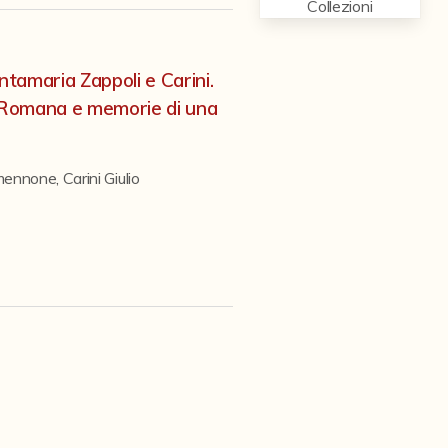
Collezioni
ntamaria Zappoli e Carini.
a Romana e memorie di una
mennone
,
Carini Giulio