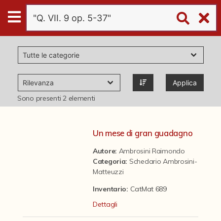
Digital
Humanities
Donazioni
Applica
Pubblicazioni
Sono presenti
2
elementi
Collezioni
Un mese di gran guadagno
Autore:
Ambrosini Raimondo
virtual tour
Categoria
:
Schedario Ambrosini-
Matteuzzi
Il progetto Digital Humanities
Inventario:
CatMat 689
Dettagli