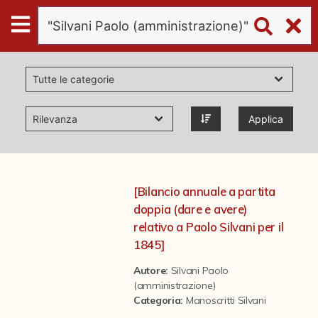
Digital
Humanities
Donazioni
Applica
Pubblicazioni
Collezioni
[Bilancio annuale a partita
doppia (dare e avere)
virtual tour
relativo a Paolo Silvani per il
1845]
Il progetto Digital Humanities
Autore:
Silvani Paolo
(amministrazione)
Categoria
:
Manoscritti Silvani