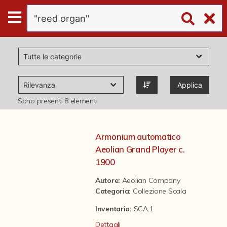
Digital
Humanities
Donazioni
Applica
Pubblicazioni
Sono presenti
8
elementi
Collezioni
Armonium automatico
Aeolian Grand Player c.
virtual tour
1900
Autore:
Aeolian Company
Categoria
:
Collezione Scala
Il progetto Digital Humanities
Inventario:
SCA.1
Dettagli