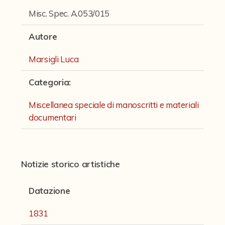
Fondi archivistici e raccolte documentarie
Misc. Spec. A.053/015
Fondi Fotografici
Autore
Fotografia e Nuovi Media
Marsigli Luca
Manoscritti
Categoria
:
Manoscritti Ambrosini
Manoscritti Sassoli
Miscellanea speciale di manoscritti e materiali
documentari
Manoscritti Silvani
Miscellanea speciale di manoscritti e materiali documentari
Sculture
Notizie storico artistiche
Stampe
Datazione
Strumenti Musicali
1831
Testi a Stampa