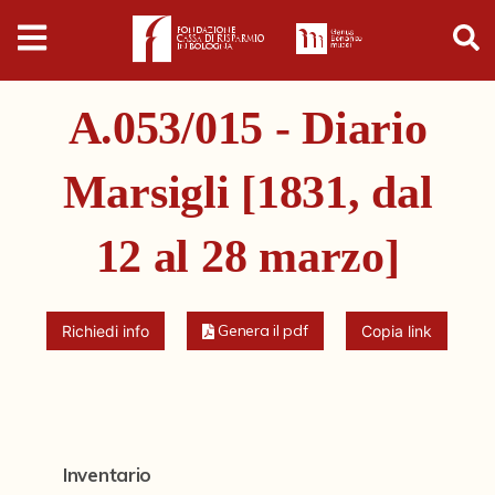
Digital
Humanities
A.053/015 - Diario
Donazioni
Marsigli [1831, dal
Pubblicazioni
12 al 28 marzo]
Collezioni
Genera il pdf
Arti Applicate
Richiedi info
Copia link
Cataloghi storici
Dipinti
Disegni
Inventario