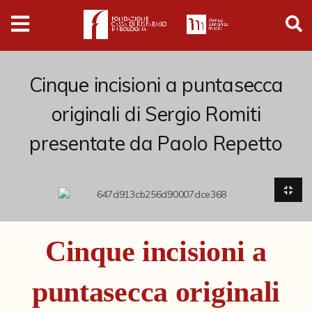
Digital
Humanities
Donazioni
Cinque incisioni a puntasecca
originali di Sergio Romiti
Pubblicazioni
presentate da Paolo Repetto
Collezioni
Arti Applicate
Cataloghi storici
Cinque incisioni a
Dipinti
puntasecca originali
Disegni