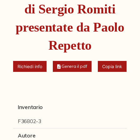
Fondi archivistici e raccolte documentarie
di Sergio Romiti
Fondi Fotografici
presentate da Paolo
Fotografia e Nuovi Media
Manoscritti
Repetto
Sculture
Stampe
Genera il pdf
Richiedi info
Copia link
Strumenti Musicali
Testi a Stampa
virtual tour
Inventario
F36802-3
Il progetto Digital Humanities
Autore