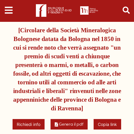
Digital
Humanities
[Circolare della Società Mineralogica
Donazioni
Bolognese datata da Bologna nel 1850 in
cui si rende noto che verrà assegnato "un
Pubblicazioni
premio di scudi venti a chiunque
presenterà o marmi, o metalli, o carbon
Collezioni
fossile, od altri oggetti di escavazione, che
tornino utili al commercio od alle arti
Arti Applicate
industriali e liberali" rinvenuti nelle zone
appenniniche delle province di Bologna e
Cataloghi storici
di Ravenna]
Dipinti
Genera il pdf
Richiedi info
Copia link
Disegni