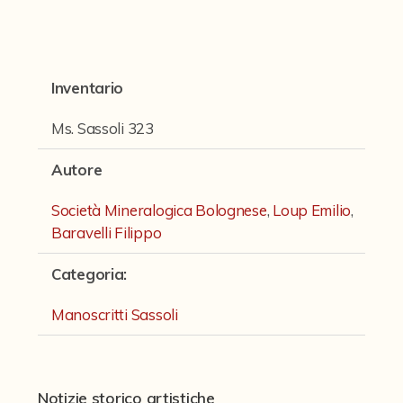
Fondi archivistici e raccolte documentarie
Fondi Fotografici
Fotografia e Nuovi Media
Inventario
Manoscritti
Ms. Sassoli 323
Manoscritti Ambrosini
Autore
Manoscritti Sassoli
Società Mineralogica Bolognese
,
Loup Emilio
,
Manoscritti Silvani
Baravelli Filippo
Miscellanea speciale di manoscritti e materiali documentari
Categoria
:
Sculture
Manoscritti Sassoli
Stampe
Strumenti Musicali
Testi a Stampa
Notizie storico artistiche