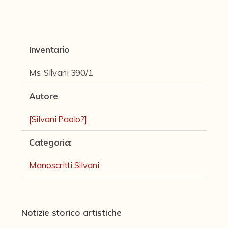
Fondi archivistici e raccolte documentarie
Fondi Fotografici
Fotografia e Nuovi Media
Inventario
Manoscritti
Ms. Silvani 390/1
Manoscritti Ambrosini
Autore
Manoscritti Sassoli
[Silvani Paolo?]
Manoscritti Silvani
Categoria
:
Miscellanea speciale di manoscritti e materiali documentari
Sculture
Manoscritti Silvani
Stampe
Strumenti Musicali
Notizie storico artistiche
Testi a Stampa