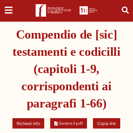
Digital
Humanities
Compendio de [sic]
Donazioni
testamenti e codicilli
Pubblicazioni
(capitoli 1-9,
Collezioni
corrispondenti ai
Arti Applicate
paragrafi 1-66)
Cataloghi storici
Dipinti
Genera il pdf
Richiedi info
Copia link
Disegni