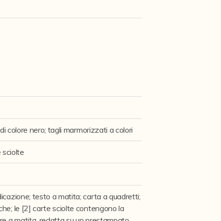
 di colore nero; tagli marmorizzati a colori
e sciolte
icazione; testo a matita; carta a quadretti;
he; le [2] carte sciolte contengono la
pre a matita, redatta su un prestampato,