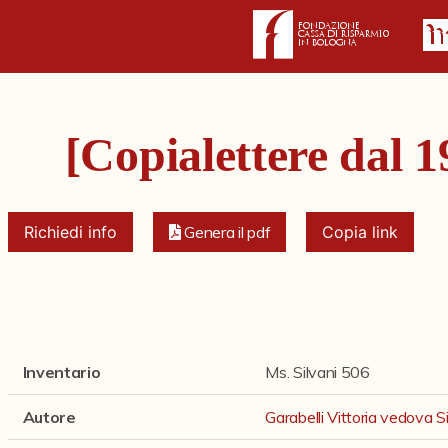
[Copialettere dal 1
Richiedi info
Genera il pdf
Copia link
Inventario
Ms. Silvani 506
Autore
Garabelli Vittoria vedova Si