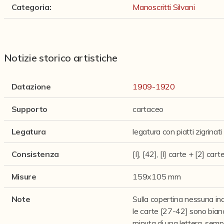
Categoria
:
Manoscritti Silvani
Notizie storico artistiche
Datazione
1909-1920
Supporto
cartaceo
Legatura
legatura con piatti zigrinati
Consistenza
[I], [42], [I] carte + [2] cart
Misure
159x105 mm
Note
Sulla copertina nessuna ind
le carte [27-42] sono bianc
minuta di una lettera, sem