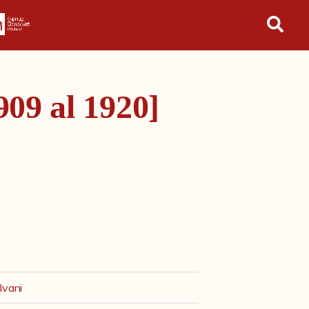
in tutto l'archivio
909 al 1920]
lvani