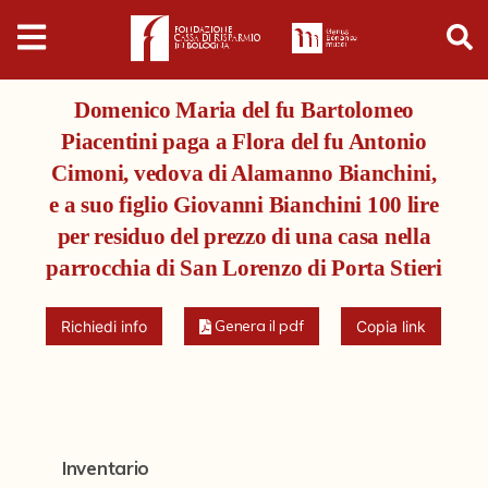
Digital
Humanities
Domenico Maria del fu Bartolomeo
Donazioni
Piacentini paga a Flora del fu Antonio
Cimoni, vedova di Alamanno Bianchini,
Pubblicazioni
e a suo figlio Giovanni Bianchini 100 lire
per residuo del prezzo di una casa nella
Collezioni
parrocchia di San Lorenzo di Porta Stieri
Genera il pdf
Arti Applicate
Richiedi info
Copia link
Cataloghi storici
Dipinti
Disegni
Inventario