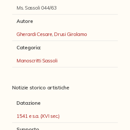
Fondi archivistici e raccolte documentarie
Ms. Sassoli 044/63
Fondi Fotografici
Autore
Fotografia e Nuovi Media
Gherardi Cesare
,
Drusi Girolamo
Manoscritti
Categoria
:
Manoscritti Ambrosini
Manoscritti Sassoli
Manoscritti Sassoli
Manoscritti Silvani
Miscellanea speciale di manoscritti e materiali documentari
Notizie storico artistiche
Sculture
Datazione
Stampe
1541 e s.a. (XVI sec.)
Strumenti Musicali
Testi a Stampa
Supporto