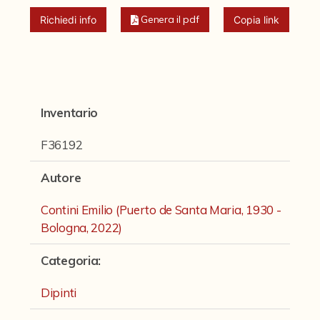
Fondi archivistici e raccolte documentarie
Genera il pdf
Richiedi info
Copia link
Fondi Fotografici
Fotografia e Nuovi Media
Manoscritti
Inventario
Sculture
F36192
Stampe
Strumenti Musicali
Autore
Testi a Stampa
Contini Emilio (Puerto de Santa Maria, 1930 -
Bologna, 2022)
virtual tour
Categoria
:
Il progetto Digital Humanities
Dipinti