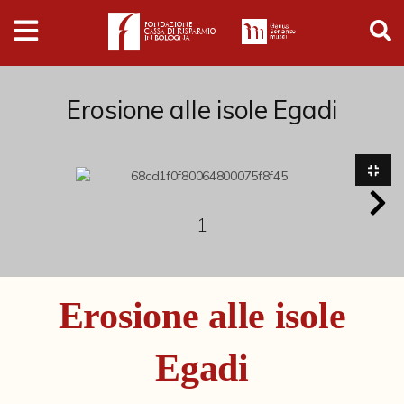
Digital
Humanities
Donazioni
Erosione alle isole Egadi
Pubblicazioni
Collezioni
1
Arti Applicate
Erosione alle isole
Cataloghi storici
Dipinti
Egadi
Disegni