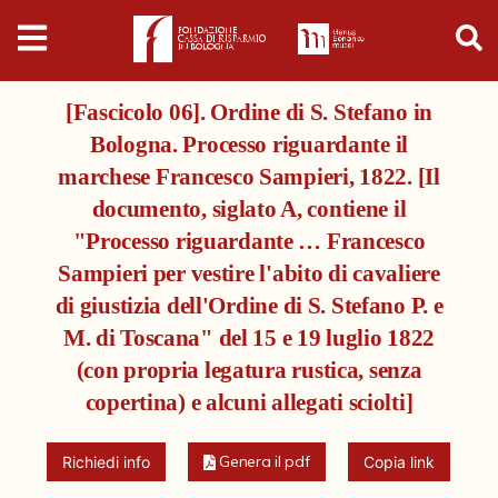
Digital
Humanities
[Fascicolo 06]. Ordine di S. Stefano in
Donazioni
Bologna. Processo riguardante il
marchese Francesco Sampieri, 1822. [Il
Pubblicazioni
documento, siglato A, contiene il
"Processo riguardante … Francesco
Collezioni
Sampieri per vestire l'abito di cavaliere
di giustizia dell'Ordine di S. Stefano P. e
Arti Applicate
M. di Toscana" del 15 e 19 luglio 1822
(con propria legatura rustica, senza
Cataloghi storici
copertina) e alcuni allegati sciolti]
Dipinti
Genera il pdf
Richiedi info
Copia link
Disegni