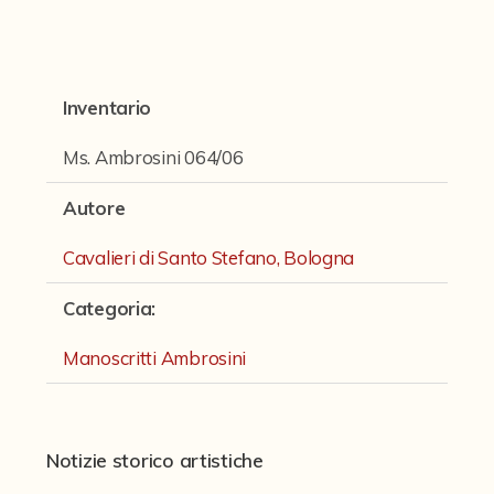
Fondi archivistici e raccolte documentarie
Fondi Fotografici
Fotografia e Nuovi Media
Inventario
Manoscritti
Ms. Ambrosini 064/06
Manoscritti Ambrosini
Autore
Manoscritti Sassoli
Cavalieri di Santo Stefano, Bologna
Manoscritti Silvani
Categoria
:
Miscellanea speciale di manoscritti e materiali documentari
Sculture
Manoscritti Ambrosini
Stampe
Strumenti Musicali
Notizie storico artistiche
Testi a Stampa