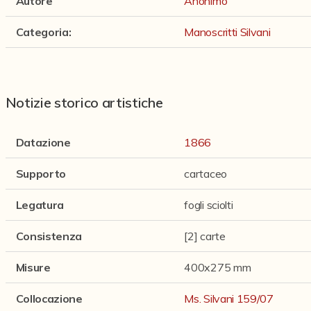
Autore
Anonimo
Categoria
:
Manoscritti Silvani
Notizie storico artistiche
Datazione
1866
Supporto
cartaceo
Legatura
fogli sciolti
Consistenza
[2] carte
Misure
400x275 mm
[Fascicolo con otto pezzi a stampa di vario genere]. 
Collocazione
Ms. Silvani 159/07