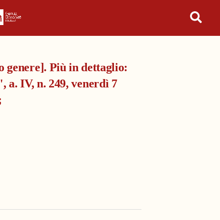
in tutto l'archivio
o genere]. Più in dettaglio:
 a. IV, n. 249, venerdì 7
;