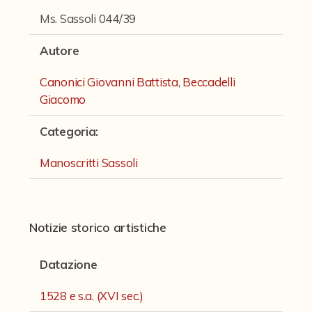
Fondi archivistici e raccolte documentarie
Ms. Sassoli 044/39
Fondi Fotografici
Autore
Fotografia e Nuovi Media
Canonici Giovanni Battista
,
Beccadelli
Manoscritti
Giacomo
Manoscritti Ambrosini
Categoria
:
Manoscritti Sassoli
Manoscritti Sassoli
Manoscritti Silvani
Miscellanea speciale di manoscritti e materiali documentari
Sculture
Notizie storico artistiche
Stampe
Datazione
Strumenti Musicali
1528 e s.a. (XVI sec.)
Testi a Stampa