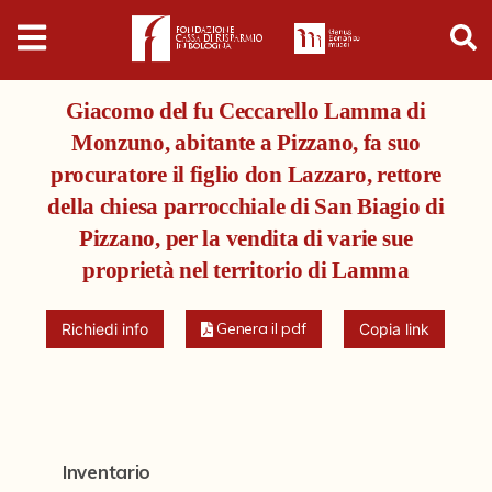
Digital
Humanities
Giacomo del fu Ceccarello Lamma di
Donazioni
Monzuno, abitante a Pizzano, fa suo
procuratore il figlio don Lazzaro, rettore
Pubblicazioni
della chiesa parrocchiale di San Biagio di
Pizzano, per la vendita di varie sue
Collezioni
proprietà nel territorio di Lamma
Genera il pdf
Arti Applicate
Richiedi info
Copia link
Cataloghi storici
Dipinti
Disegni
Inventario