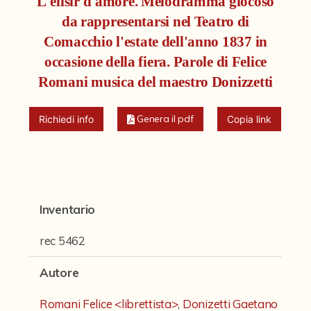
L'elisir d'amore. Melodramma giocoso
Fondi archivistici e raccolte documentarie
da rappresentarsi nel Teatro di
Fondi Fotografici
Comacchio l'estate dell'anno 1837 in
Fotografia e Nuovi Media
occasione della fiera. Parole di Felice
Romani musica del maestro Donizzetti
Manoscritti
Sculture
Genera il pdf
Richiedi info
Copia link
Stampe
Strumenti Musicali
Testi a Stampa
Inventario
Albo a memoria dell'augusta presenza di Nostro Signore Pio IX
rec 5462
Edizioni di opere di Giulio Cesare Croce
Autore
Chiese Parrocchiali della Diocesi di Bologna (Corty)
Romani Felice <librettista>
,
Donizetti Gaetano
Incunaboli