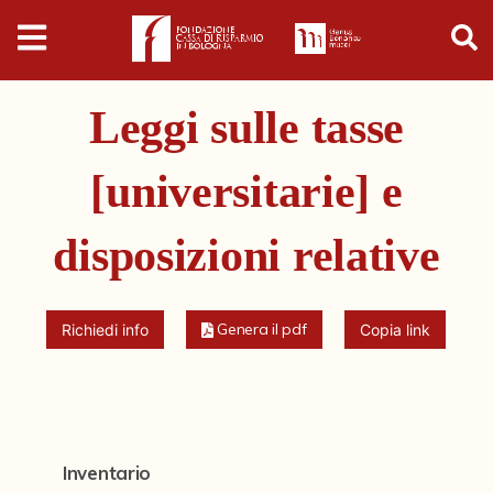
Digital
Humanities
Leggi sulle tasse
Donazioni
[universitarie] e
Pubblicazioni
disposizioni relative
Collezioni
Genera il pdf
Arti Applicate
Richiedi info
Copia link
Cataloghi storici
Dipinti
Disegni
Inventario