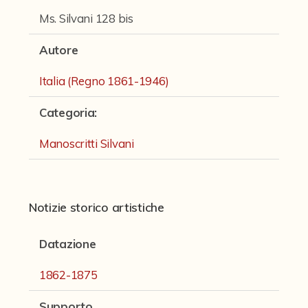
Fondi archivistici e raccolte documentarie
Ms. Silvani 128 bis
Fondi Fotografici
Autore
Fotografia e Nuovi Media
Italia (Regno 1861-1946)
Manoscritti
Categoria
:
Manoscritti Ambrosini
Manoscritti Sassoli
Manoscritti Silvani
Manoscritti Silvani
Miscellanea speciale di manoscritti e materiali documentari
Notizie storico artistiche
Sculture
Datazione
Stampe
1862-1875
Strumenti Musicali
Testi a Stampa
Supporto