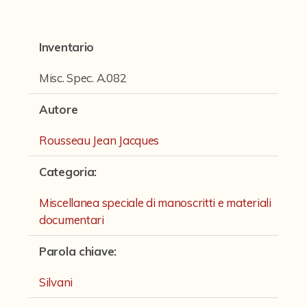
Fondi archivistici e raccolte documentarie
Fondi Fotografici
Inventario
Fotografia e Nuovi Media
Misc. Spec. A.082
Manoscritti
Autore
Manoscritti Ambrosini
Manoscritti Sassoli
Rousseau Jean Jacques
Manoscritti Silvani
Categoria
:
Miscellanea speciale di manoscritti e materiali documentari
Miscellanea speciale di manoscritti e materiali
documentari
Sculture
Stampe
Parola chiave
:
Strumenti Musicali
Silvani
Testi a Stampa