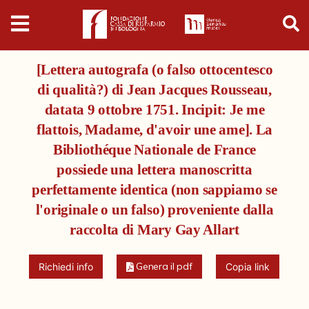
Digital
Humanities
[Lettera autografa (o falso ottocentesco
Donazioni
di qualità?) di Jean Jacques Rousseau,
datata 9 ottobre 1751. Incipit: Je me
Pubblicazioni
flattois, Madame, d'avoir une ame]. La
Bibliothéque Nationale de France
Collezioni
possiede una lettera manoscritta
perfettamente identica (non sappiamo se
Arti Applicate
l'originale o un falso) proveniente dalla
raccolta di Mary Gay Allart
Cataloghi storici
Dipinti
Genera il pdf
Richiedi info
Copia link
Disegni