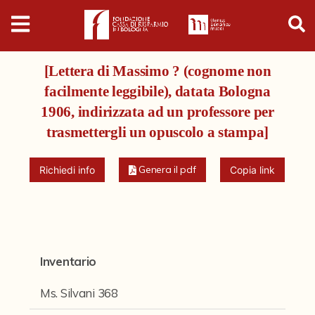
Digital
Humanities
[Lettera di Massimo ? (cognome non
Donazioni
facilmente leggibile), datata Bologna
1906, indirizzata ad un professore per
Pubblicazioni
trasmettergli un opuscolo a stampa]
Genera il pdf
Collezioni
Richiedi info
Copia link
Arti Applicate
Cataloghi storici
Inventario
Dipinti
Ms. Silvani 368
Disegni