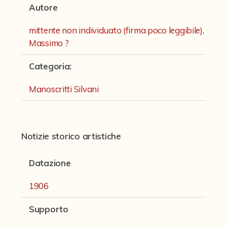
Fondi archivistici e raccolte documentarie
Autore
Fondi Fotografici
mittente non individuato (firma poco leggibile)
,
Massimo ?
Fotografia e Nuovi Media
Manoscritti
Categoria
:
Manoscritti Ambrosini
Manoscritti Silvani
Manoscritti Sassoli
Manoscritti Silvani
Notizie storico artistiche
Miscellanea speciale di manoscritti e materiali documentari
Datazione
Sculture
Stampe
1906
Strumenti Musicali
Supporto
Testi a Stampa