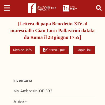
Digital
Humanities
[Lettera di papa Benedetto XIV al
Donazioni
maresciallo Gian Luca Pallavicini datata
da Roma il 28 giugno 1755]
Pubblicazioni
Genera il pdf
Richiedi info
Copia link
Collezioni
Arti Applicate
Cataloghi storici
Inventario
Dipinti
Ms. Ambrosini OP 393
Disegni
Autore